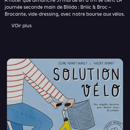
A noter que dimanche 31 mai de 8h à 17h se tient LA
journée seconde main de Bliiida :
Briiic & Broc –
Brocante, vide-dressing
, avec notre bourse aux vélos.
VOir plus