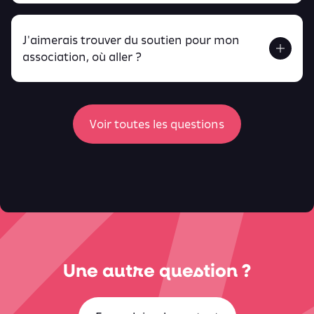
J'aimerais trouver du soutien pour mon
Retrouve toutes ces infos ici.
association, où aller ?
peux
retrouver ici
ici
Voir toutes les questions
Une autre question ?