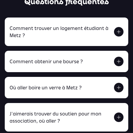
Questions fréquentes
Comment trouver un logement étudiant à
Metz ?
Comment obtenir une bourse ?
Retrouve tout ça en cliquant ici !
Où aller boire un verre à Metz ?
J'aimerais trouver du soutien pour mon
Retrouve toutes ces infos ici.
association, où aller ?
peux
retrouver ici