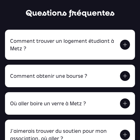
Questions fréquentes
Comment trouver un logement étudiant à
Metz ?
Comment obtenir une bourse ?
Retrouve tout ça en cliquant ici !
Où aller boire un verre à Metz ?
J'aimerais trouver du soutien pour mon
Retrouve toutes ces infos ici.
association, où aller ?