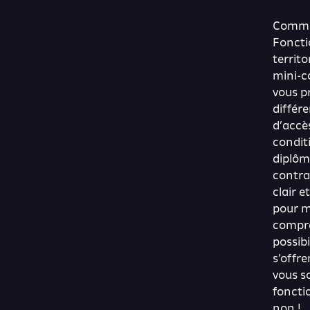
Commen
Foncti
territo
mini-c
vous p
différe
d’accè
condit
diplôm
contra
clair e
pour m
compre
possibi
s’offre
vous s
foncti
non !