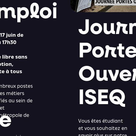
mploi
Jour
17 juin de
Port
 17h30
 libre sans
Ouve
ption,
te à tous
ISEQ
breux postes
es métiers
fiés au sein de
e
 et
métropole de
Vous êtes étudiant
et vous souhaitez en
savoir plus sur notre