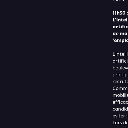
11h30 :
L’Inte
artific
de ma
‘emplo
L’intel
artifici
boulev
pratiq
recrut
Comme
mobili
efficac
candid
éviter 
Lors de