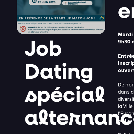
e
Mardi 
Job
9h30 à
Entrée
Dating
inscri
ouver
spécial
De nom
dans d
diversi
alternanc
la Ville
l'Euro
Metz :