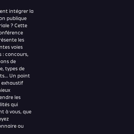
t intégrer la
on publique
riale ? Cette
onférence
résente les
ntes voies
s : concours,
ions de
e, types de
ts… Un point
t exhaustif
ieux
ndre les
lités qui
nt à vous, que
oyez
onnaire ou