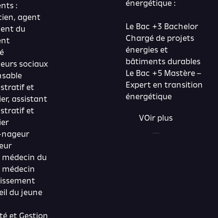
énergétique :
nts :
cien, agent
Le Bac +3 Bachelor
lent du
Chargé de projets
ent
énergies et
té
bâtiments durables
leurs sociaux
Le Bac +5 Mastère –
sable
Expert en transition
stratif et
énergétique
er, assistant
stratif et
VOir plus
ier
-nageur
eur
: médecin du
l, médecin
lissement
eil du jeune
té et Gestion