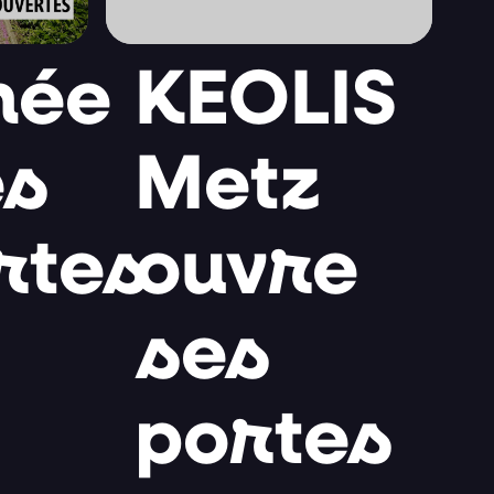
née
KEOLIS
es
Metz
rtes
ouvre
ses
portes