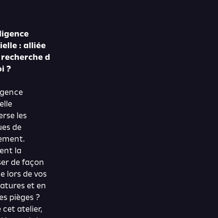
lligence
ielle : alliée
 recherche d
i ?
ligence
elle
erse les
ues de
ement.
nt la
ser de façon
e lors de vos
atures et en
les pièges ?
 cet atelier,