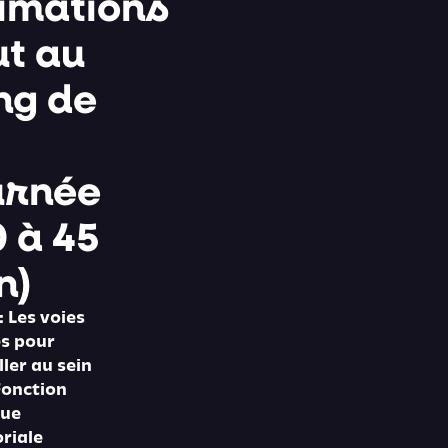
imations
ut au
ng de
urnée
0 à 45
n)
: Les voies
ès pour
ller au sein
Fonction
que
oriale