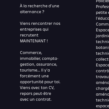
Polici
À la recherche d’une
Profes
alternance ?
petite
l'éduc
Viens rencontrer nos
Comma
entreprises qui
Espace
recrutent
jardini
MAINTENANT !
techni
botani
Commerce,
techni
immobilier, compta-
collec
gestion, assurance,
Espaces
tourisme… Il y’a
contrô
forcément une
travau
opportunité pour toi.
aména
Viens avec ton CV,
chargé
repars peut-être
aména
avec un contrat.
techni
espace