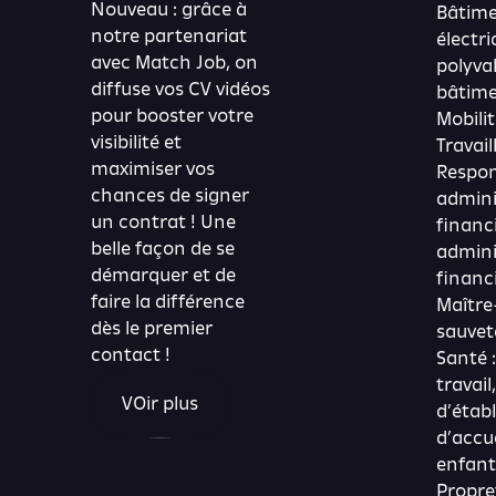
Nouveau : grâce à
Bâtime
notre partenariat
électri
avec Match Job, on
polyva
diffuse vos CV vidéos
bâtim
pour booster votre
Mobili
visibilité et
Travail
maximiser vos
Respon
chances de signer
admini
un contrat ! Une
financi
belle façon de se
admini
démarquer et de
financ
faire la différence
Maître
dès le premier
sauvet
contact !
Santé 
travai
VOir plus
d’étab
d’accu
enfant
Propre