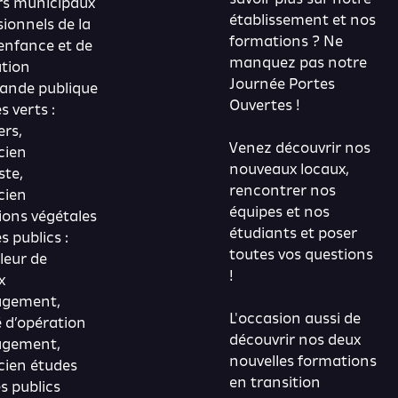
ers municipaux
établissement et nos
sionnels de la
formations ? Ne
 enfance et de
manquez pas notre
ation
Journée Portes
nde publique
Ouvertes !
s verts :
ers,
Venez découvrir nos
cien
nouveaux locaux,
ste,
rencontrer nos
cien
équipes et nos
tions végétales
étudiants et poser
 publics :
toutes vos questions
leur de
!
x
gement,
L'occasion aussi de
 d’opération
découvrir nos deux
gement,
nouvelles formations
cien études
en transition
s publics