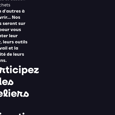
chets
n d'autres à
vrir… Nos
 seront sur
 pour vous
ter leur
, leurs outils
vail et la
ité de leurs
ns.
rticipez
des
eliers