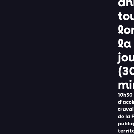
an
to
lo
la
jo
(3
mi
10h30 
d’acc
travai
de la 
publi
territ