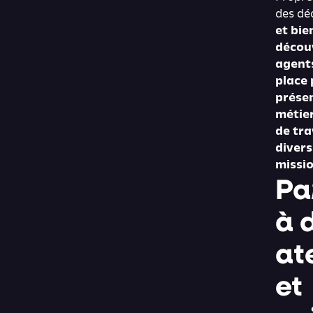
des dé
et bie
décou
agents
place
présen
métier
de tra
divers
missio
Pa
à 
at
et