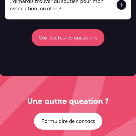
J'aimerais trouver du soutien pour mon
Retrouve toutes ces infos ici.
association, où aller ?
peux
retrouver ici
ici
Voir toutes les questions
Une autre question ?
Formulaire de contact