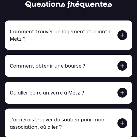
Questions fréquentes
Comment trouver un logement étudiant à
Metz ?
Comment obtenir une bourse ?
Retrouve tout ça en cliquant ici !
Où aller boire un verre à Metz ?
J'aimerais trouver du soutien pour mon
Retrouve toutes ces infos ici.
association, où aller ?
peux
retrouver ici