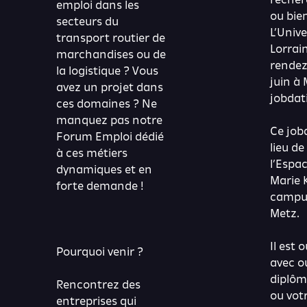
emploi dans les
ou bie
secteurs du
L’Unive
transport routier de
Lorrai
marchandises ou de
rendez
la logistique ? Vous
juin à
avez un projet dans
jobdat
ces domaines ? Ne
manquez pas notre
Ce job
Forum Emploi dédié
lieu de
à ces métiers
l’Espa
dynamiques et en
Marie K
forte demande !
campus
Metz.
Il est 
Pourquoi venir ?
avec o
diplôm
Rencontrez des
ou vot
entreprises qui