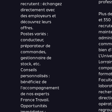
profes
recrutent : échangez
directement avec
Plus d
des employeurs et
et 350
découvrez leurs
recrut
offres.
maint
Postes variés :
adminis
conducteur,
commun
préparateur de
bien d’
commandes,
L’Unive
gestionnaire de
Lorrain
stock, etc.
compo
Conseils
format
personnalisés :
Faculté
bénéficiez de
labora
l’accompagnement
recher
de nos experts
direct
France Travail.
opérat
Opportunités
regrou
immédiates :