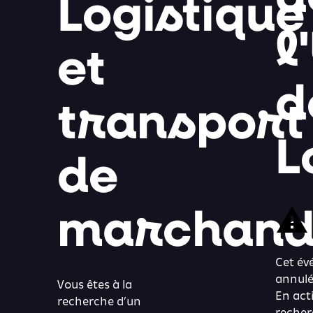
Logistique
l
et
d
transport
L
de
marchand
Cet év
annul
Vous êtes à la
En acti
recherche d’un
recher