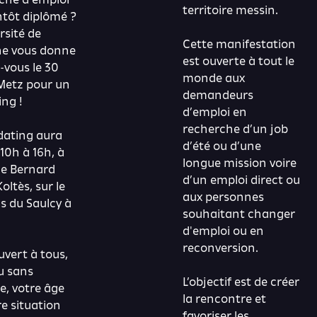
territoire messin.
ntôt diplômé ?
rsité de
Cette manifestation
ne vous donne
est ouverte à tout le
-vous le 30
monde aux
 Metz pour un
demandeurs
ing !
d’emploi en
recherche d’un job
dating aura
d’été ou d’une
 10h à 16h, à
longue mission voire
ce Bernard
d’un emploi direct ou
oltès, sur le
aux personnes
 du Saulcy à
souhaitant changer
d'emploi ou en
reconversion.
ouvert à tous,
u sans
L’objectif est de créer
e, votre âge
la rencontre et
re situation
favoriser les