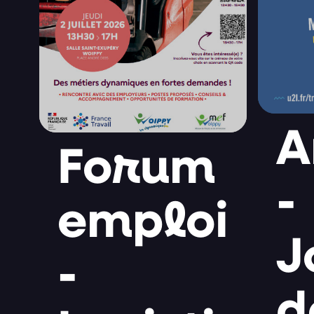
A
Forum
-
emploi
J
-
d