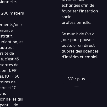
sionnelle.
échanges afin de
favoriser l’insertion
e 200 métiers
socio-
professionnelle.
ements/an :
enance,
Se munir de Cvs à
tratif,
jour pour pouvoir
ication, et
postuler en direct
autres !
auprès des agences
rsité de
d'intérim et emploi.
e, c’est 43
santes de
ion (UFR,
s, IUT), 60
VOir plus
toires de
che et 17
ions
ionnelles qui
pent + de