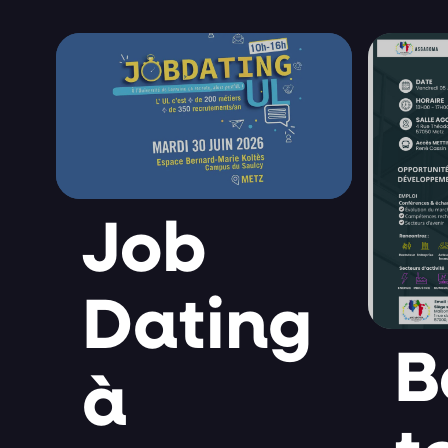
Job
Dating
B
à