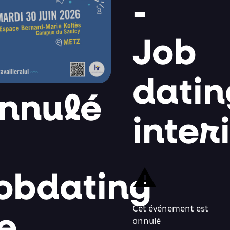
-
Job
datin
nnulé
inter
obdating
e
Cet événement est
annulé