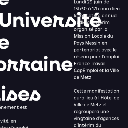
Lundi 29 juin de
'Université
13h30 à 17h aura lieu
le jobdating annuel
dédié à l’intérim
organisé par la
e
Mission Locale du
Pays Messin en
partenariat avec le
orraine
réseau pour l'emploi
France Travail
CapEmploi et la Ville
de Metz.
ises
Cette manifestation
aura lieu à l’Hôtel de
Ville de Metz et
énement est
regroupera une
é
vingtaine d’agences
vité, en
d’intérim du
che d’emploi