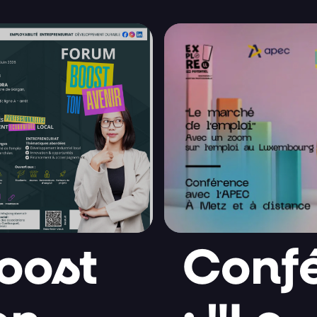
oost
Conf