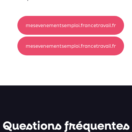
mesevenementsemploi.francetravail.fr
mesevenementsemploi.francetravail.fr
Questions fréquentes