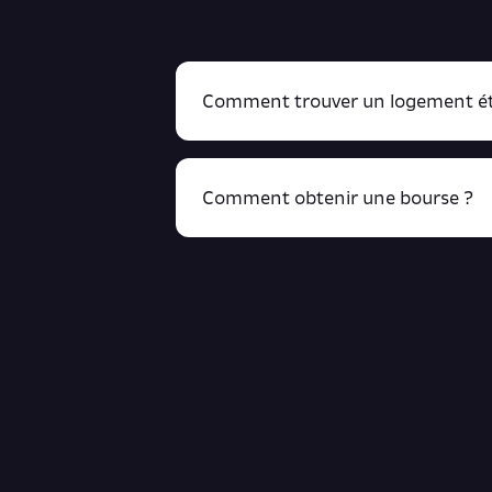
Comment trouver un logement ét
Comment obtenir une bourse ?
R
cliquant ici !
Retrouve toutes ces infos ici.