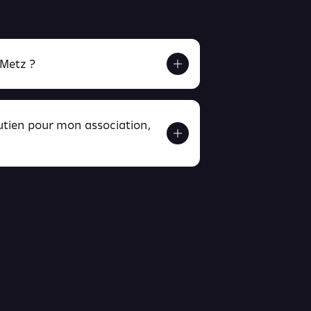
 Metz ?
outien pour mon association,
ver ici
ici