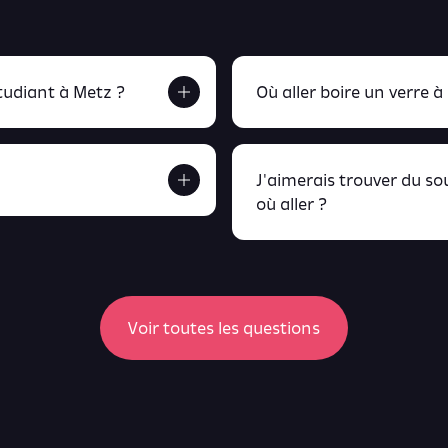
udiant à Metz ?
Où aller boire un verre à
J'aimerais trouver du s
où aller ?
etrouve tout ça en
peux retrou
Voir toutes les questions