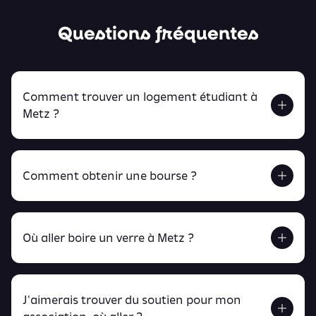
Questions fréquentes
Comment trouver un logement étudiant à
Metz ?
Comment obtenir une bourse ?
Retrouve tout ça en cliquant ici !
Où aller boire un verre à Metz ?
J'aimerais trouver du soutien pour mon
Retrouve toutes ces infos ici.