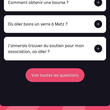
Comment obtenir une bourse ?
Retrouve tout ça en cliquant ici !
Où aller boire un verre à Metz ?
J'aimerais trouver du soutien pour mon
Retrouve toutes ces infos ici.
association, où aller ?
peux
retrouver ici
ici
Voir toutes les questions