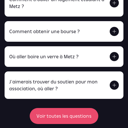
Metz ?
Comment obtenir une bourse ?
Retrouve tout ça en cliquant ici !
Où aller boire un verre à Metz ?
J'aimerais trouver du soutien pour mon
Retrouve toutes ces infos ici.
association, où aller ?
peux
retrouver ici
ici
Voir toutes les questions