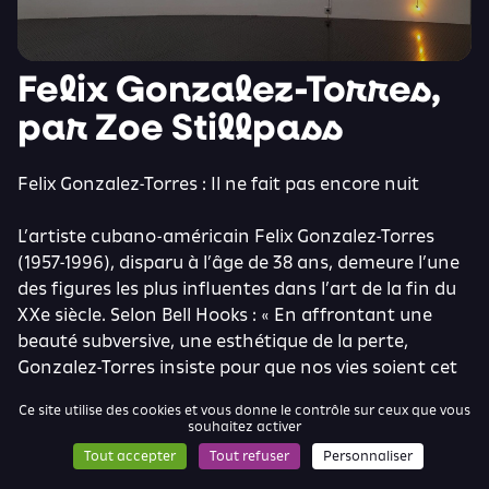
Felix Gonzalez-Torres,
par Zoe Stillpass
Felix Gonzalez-Torres : Il ne fait pas encore nuit
L’artiste cubano-américain Felix Gonzalez-Torres
(1957-1996), disparu à l’âge de 38 ans, demeure l’une
des figures les plus influentes dans l’art de la fin du
XXe siècle. Selon Bell Hooks : « En affrontant une
beauté subversive, une esthétique de la perte,
Gonzalez-Torres insiste pour que nos vies soient cet
espace où la beauté se manifeste ; là, le pouvoir des
Ce site utilise des cookies et vous donne le contrôle sur ceux que vous
relations et des interactions humaines crée cette
souhaitez activer
grâce qui "ne passera jamais dans le néant". » À
Tout accepter
Tout refuser
Personnaliser
partir de Untitled (Last Light) (1993), installation