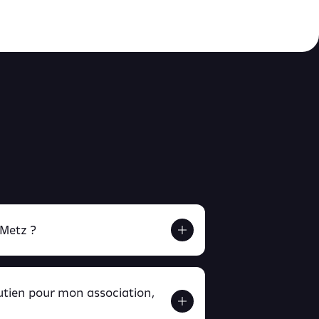
 Metz ?
outien pour mon association,
ver ici