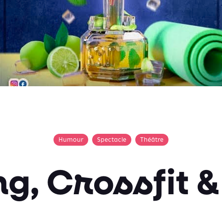
Humour
Spectacle
Théâtre
g, Crossfit &