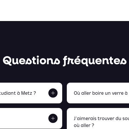
Questions fréquentes
udiant à Metz ?
Où aller boire un verre à
J'aimerais trouver du s
où aller ?
etrouve tout ça en
peux retrou