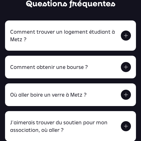
Questions fréquentes
Comment trouver un logement étudiant à
Metz ?
Comment obtenir une bourse ?
Retrouve tout ça en cliquant ici !
Où aller boire un verre à Metz ?
J'aimerais trouver du soutien pour mon
Retrouve toutes ces infos ici.
association, où aller ?
peux
retrouver ici