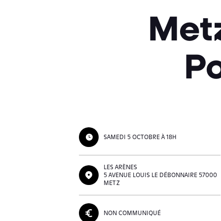
Met
P
SAMEDI 5 OCTOBRE À 18H
LES ARÈNES
5 AVENUE LOUIS LE DÉBONNAIRE 57000
METZ
NON COMMUNIQUÉ