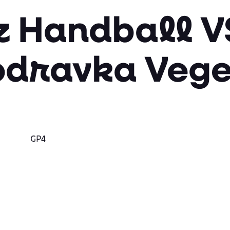
z Handball V
odravka Vege
GP4