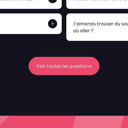
J'aimerais trouver du s
où aller ?
etrouve tout ça en
peux retrou
Voir toutes les questions