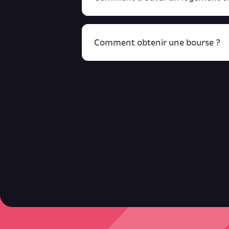
Comment obtenir une bourse ?
R
cliquant ici !
Retrouve toutes ces infos ici.