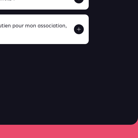
outien pour mon association,
ver ici
ici