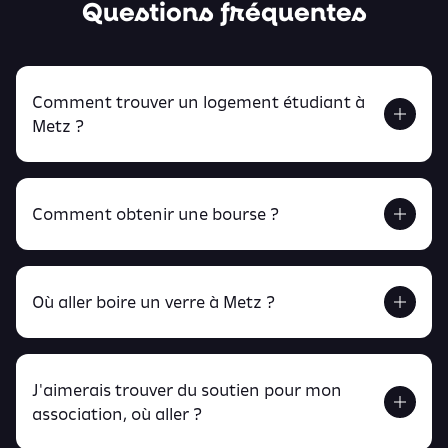
Questions fréquentes
Comment trouver un logement étudiant à
Metz ?
Comment obtenir une bourse ?
Retrouve tout ça en cliquant ici !
Où aller boire un verre à Metz ?
J'aimerais trouver du soutien pour mon
Retrouve toutes ces infos ici.
association, où aller ?
peux
retrouver ici