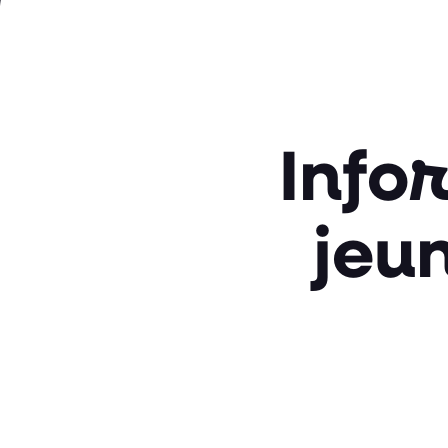
Info
jeu