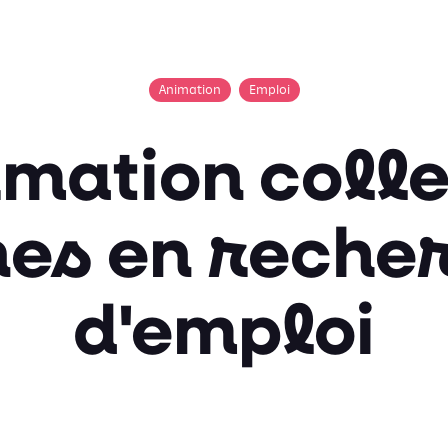
Animation
Emploi
rmation colle
nes en reche
d'emploi