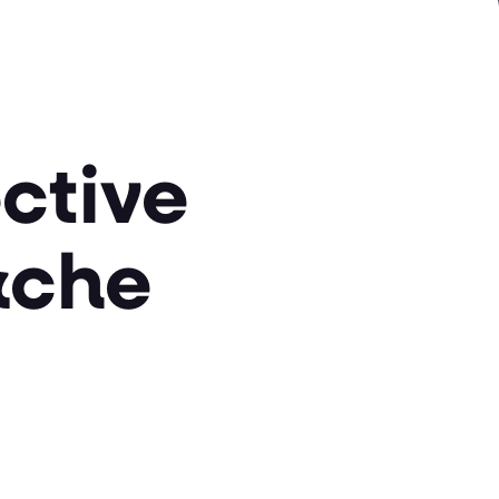
ctive
rche