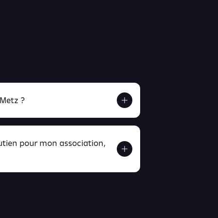
 Metz ?
outien pour mon association,
ver ici
ici