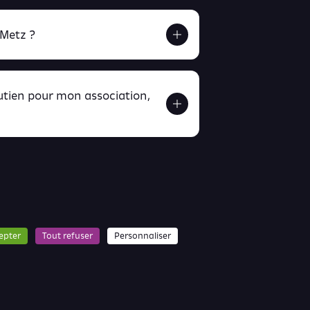
 Metz ?
outien pour mon association,
ver ici
ici
epter
Tout refuser
Personnaliser