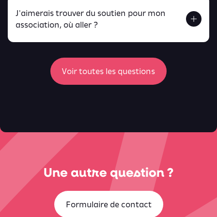
J'aimerais trouver du soutien pour mon
Retrouve toutes ces infos ici.
association, où aller ?
peux
retrouver ici
ici
Voir toutes les questions
Une autre question ?
Formulaire de contact