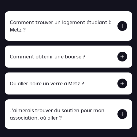
Comment trouver un logement étudiant à
Metz ?
Comment obtenir une bourse ?
Retrouve tout ça en cliquant ici !
Où aller boire un verre à Metz ?
J'aimerais trouver du soutien pour mon
Retrouve toutes ces infos ici.
association, où aller ?
peux
retrouver ici