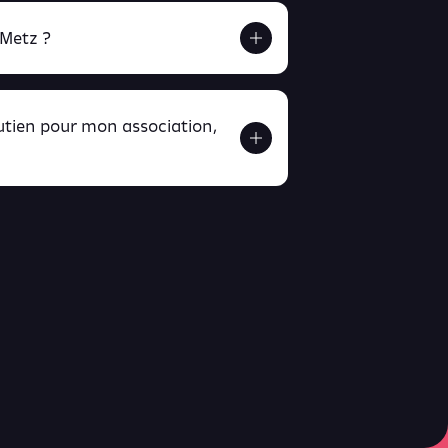
 Metz ?
outien pour mon association,
ver ici
ici