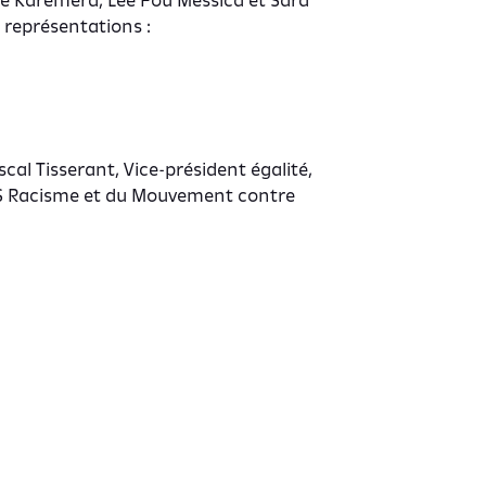
le Karemera, Lee Fou Messica et Sara
 représentations :
al Tisserant, Vice-président égalité,
 SOS Racisme et du Mouvement contre