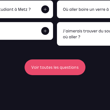
udiant à Metz ?
Où aller boire un verre à
J'aimerais trouver du s
où aller ?
etrouve tout ça en
peux retrou
Voir toutes les questions