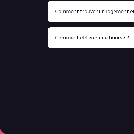
Comment trouver un logement ét
Comment obtenir une bourse ?
R
cliquant ici !
Retrouve toutes ces infos ici.