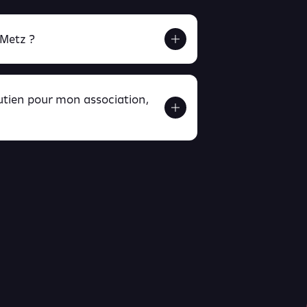
 Metz ?
outien pour mon association,
ver ici
ici