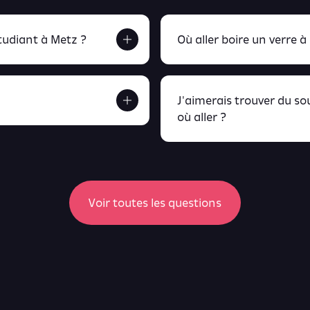
udiant à Metz ?
Où aller boire un verre à
J'aimerais trouver du s
où aller ?
etrouve tout ça en
peux retrou
Voir toutes les questions