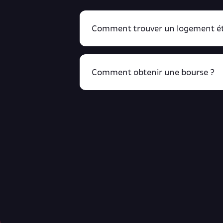
Comment trouver un logement ét
Comment obtenir une bourse ?
R
cliquant ici !
Retrouve toutes ces infos ici.