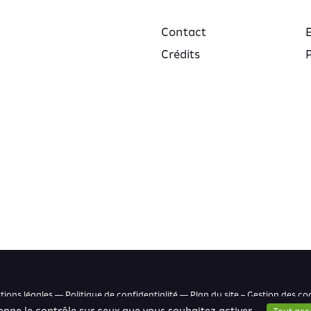
Contact
Crédits
P
ions légales — Politique de confidentialité — Plan du site –
Gestion des co
donne le contrôle sur ceux que vous souhaitez activer