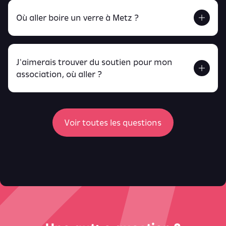
Retrouve tout ça en cliquant ici !
Où aller boire un verre à Metz ?
J'aimerais trouver du soutien pour mon
Retrouve toutes ces infos ici.
association, où aller ?
peux
retrouver ici
ici
Voir toutes les questions