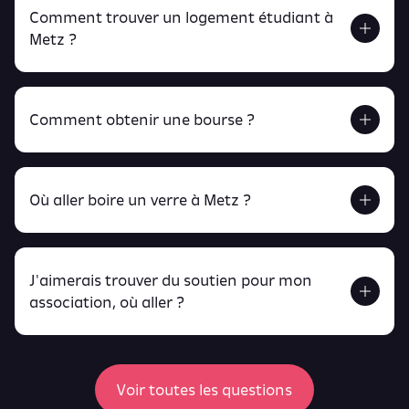
Comment trouver un logement étudiant à
Metz ?
Comment obtenir une bourse ?
Retrouve tout ça en cliquant ici !
Où aller boire un verre à Metz ?
J'aimerais trouver du soutien pour mon
Retrouve toutes ces infos ici.
association, où aller ?
peux
retrouver ici
ici
Voir toutes les questions