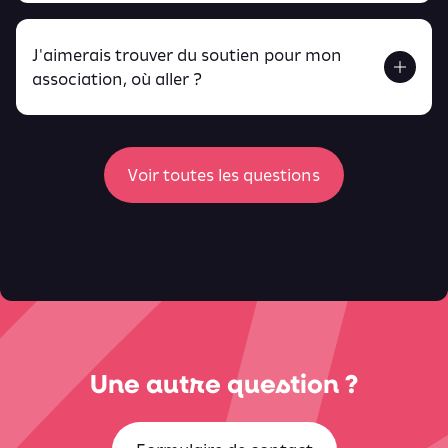
J'aimerais trouver du soutien pour mon
Retrouve toutes ces infos ici.
association, où aller ?
peux
retrouver ici
ici
Voir toutes les questions
Une autre question ?