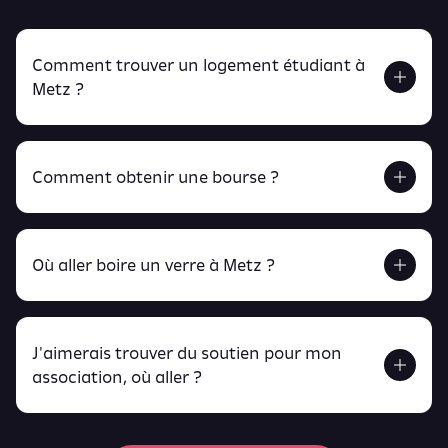
Comment trouver un logement étudiant à
Metz ?
Comment obtenir une bourse ?
Retrouve tout ça en cliquant ici !
Où aller boire un verre à Metz ?
J'aimerais trouver du soutien pour mon
Retrouve toutes ces infos ici.
association, où aller ?
peux
retrouver ici