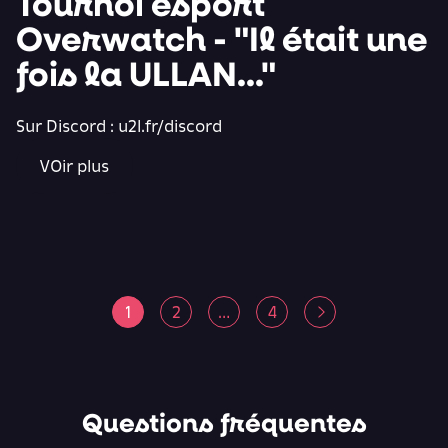
Tournoi esport
Overwatch - "Il était une
fois la ULLAN..."
Sur Discord : u2l.fr/discord
VOir plus
Pagination
1
2
…
4
des
publications
Questions fréquentes