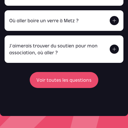
Retrouve tout ça en cliquant ici !
Où aller boire un verre à Metz ?
J'aimerais trouver du soutien pour mon
Retrouve toutes ces infos ici.
association, où aller ?
peux
retrouver ici
ici
Voir toutes les questions