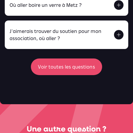
Où aller boire un verre à Metz ?
J'aimerais trouver du soutien pour mon
Retrouve toutes ces infos ici.
association, où aller ?
peux
retrouver ici
ici
Voir toutes les questions
Une autre question ?