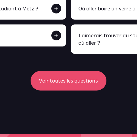
udiant à Metz ?
Où aller boire un verre à
J'aimerais trouver du s
où aller ?
etrouve tout ça en
peux retrou
Voir toutes les questions