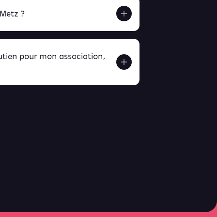
 Metz ?
outien pour mon association,
ver ici
ici