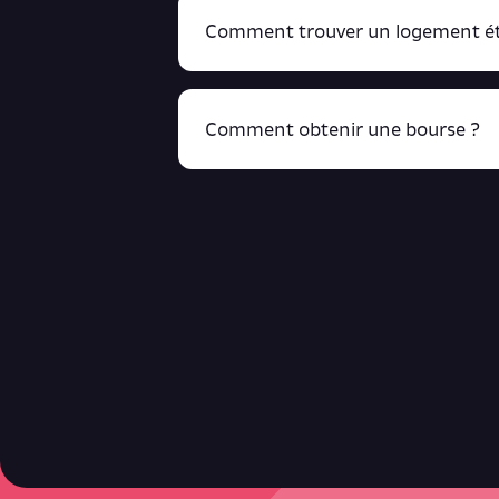
Comment trouver un logement ét
Comment obtenir une bourse ?
R
cliquant ici !
Retrouve toutes ces infos ici.