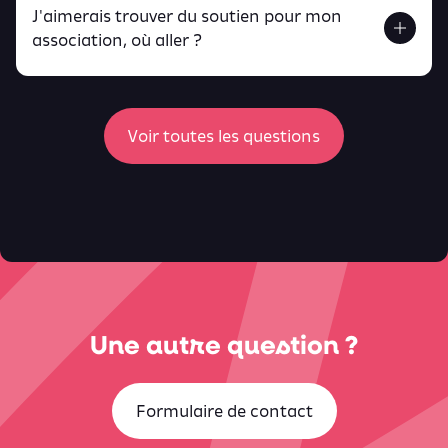
J'aimerais trouver du soutien pour mon
Retrouve toutes ces infos ici.
association, où aller ?
peux
retrouver ici
ici
Voir toutes les questions
Une autre question ?
Formulaire de contact