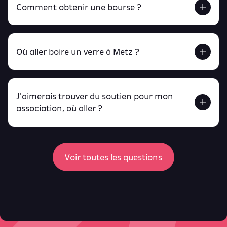
Comment obtenir une bourse ?
Retrouve tout ça en cliquant ici !
Où aller boire un verre à Metz ?
J'aimerais trouver du soutien pour mon
Retrouve toutes ces infos ici.
association, où aller ?
peux
retrouver ici
ici
Voir toutes les questions