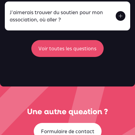
J'aimerais trouver du soutien pour mon
Retrouve toutes ces infos ici.
association, où aller ?
peux
retrouver ici
ici
Voir toutes les questions
Une autre question ?
Formulaire de contact