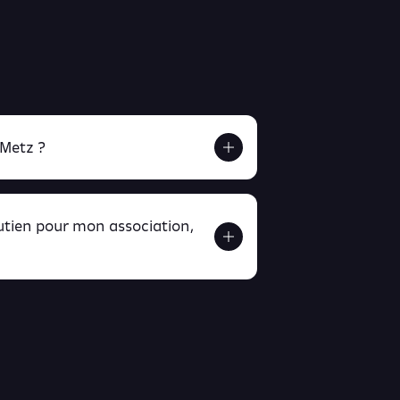
 Metz ?
outien pour mon association,
ver ici
ici