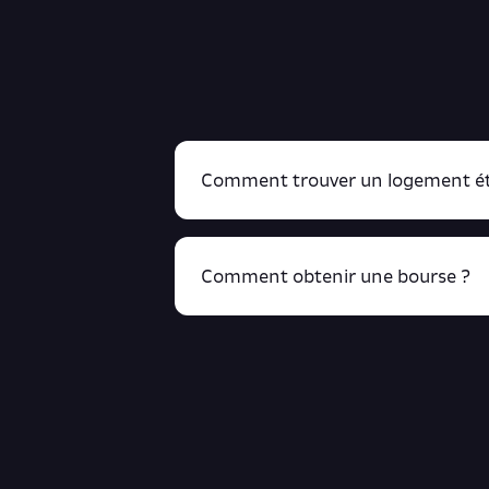
Comment trouver un logement ét
Comment obtenir une bourse ?
R
cliquant ici !
Retrouve toutes ces infos ici.