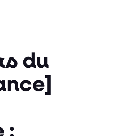
rs du
ance]
 :