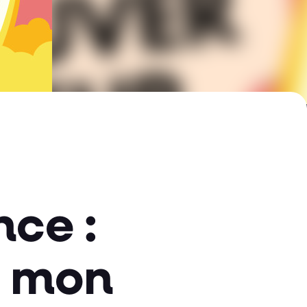
nce :
r mon