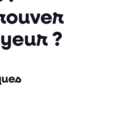
rouver
yeur ?
ques