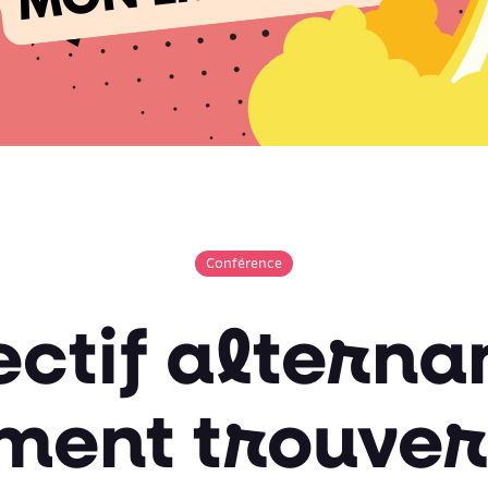
Conférence
ctif alterna
ent trouve