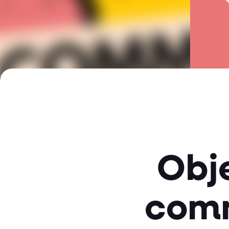
Obje
comm