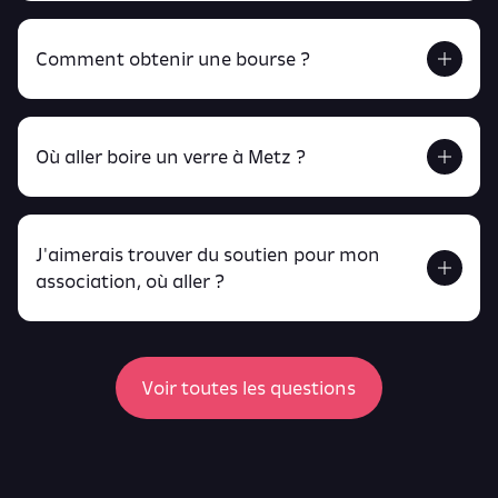
Comment obtenir une bourse ?
Retrouve tout ça en cliquant ici !
Où aller boire un verre à Metz ?
J'aimerais trouver du soutien pour mon
Retrouve toutes ces infos ici.
association, où aller ?
peux
retrouver ici
ici
Voir toutes les questions