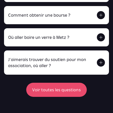
Comment obtenir une bourse ?
Retrouve tout ça en cliquant ici !
Où aller boire un verre à Metz ?
J'aimerais trouver du soutien pour mon
Retrouve toutes ces infos ici.
association, où aller ?
peux
retrouver ici
ici
Voir toutes les questions