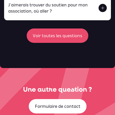
J'aimerais trouver du soutien pour mon
Retrouve toutes ces infos ici.
association, où aller ?
peux
retrouver ici
ici
Voir toutes les questions
Une autre question ?
Formulaire de contact