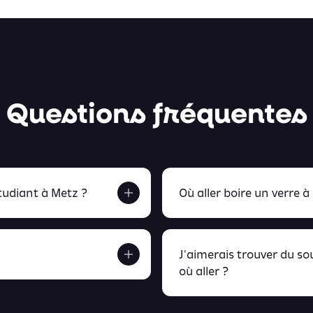
Questions fréquentes
udiant à Metz ?
Où aller boire un verre à
J'aimerais trouver du s
où aller ?
etrouve tout ça en
peux retrou