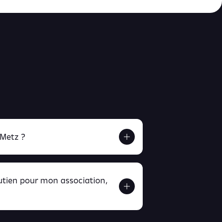
 Metz ?
outien pour mon association,
ver ici