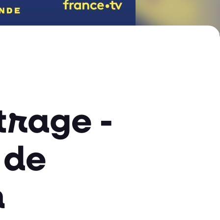
trage -
 de
n