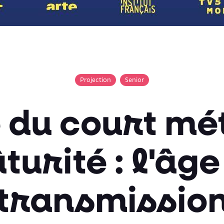
Projection
Senior
e du court mé
turité : l'âge
transmissio