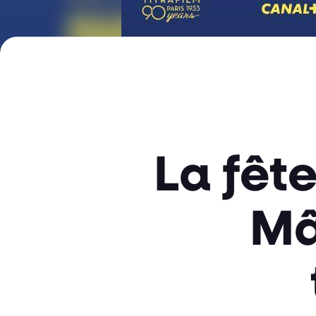
La fêt
Mâ