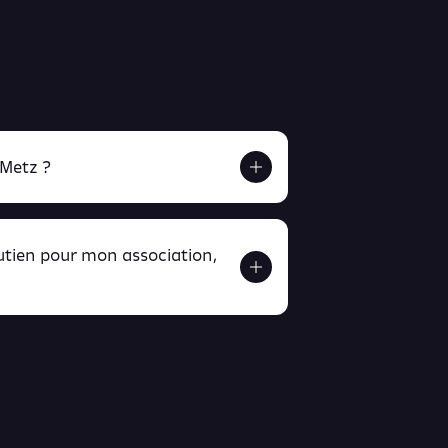
 Metz ?
outien pour mon association,
ver ici
ici