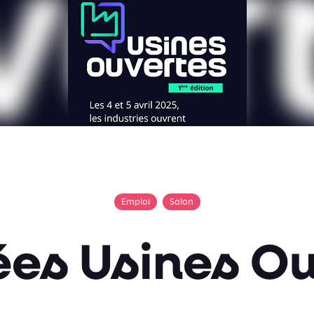
Emploi
Salon
es Usines O