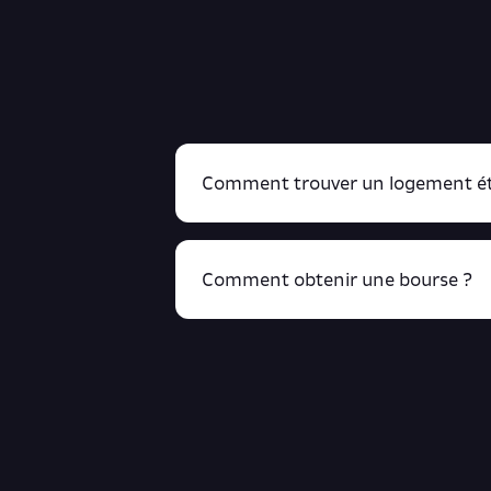
Comment trouver un logement ét
Comment obtenir une bourse ?
R
cliquant ici !
Retrouve toutes ces infos ici.