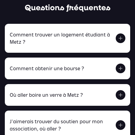
Questions fréquentes
Comment trouver un logement étudiant à
Metz ?
Comment obtenir une bourse ?
Retrouve tout ça en cliquant ici !
Où aller boire un verre à Metz ?
J'aimerais trouver du soutien pour mon
Retrouve toutes ces infos ici.
association, où aller ?
peux