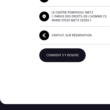
LE CENTRE POMPIDOU-METZ
1, PARVIS DES DROITS-DE-L’HOMME CS
90490 57020 METZ CEDEX 1
GRATUIT, SUR RÉSERVATION
COMMENT S'Y RENDRE