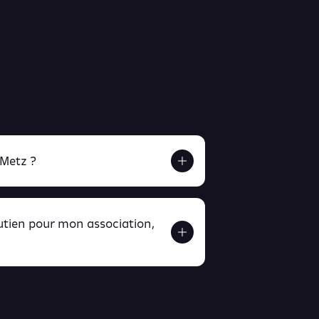
 Metz ?
outien pour mon association,
ver ici
ici