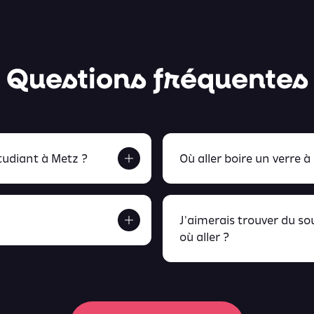
Questions fréquentes
udiant à Metz ?
Où aller boire un verre à
J'aimerais trouver du s
où aller ?
etrouve tout ça en
peux retrou