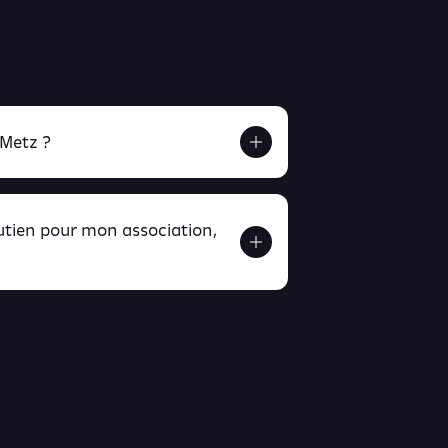
 Metz ?
outien pour mon association,
ver ici
ici