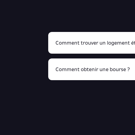
Comment trouver un logement ét
Comment obtenir une bourse ?
R
cliquant ici !
Retrouve toutes ces infos ici.