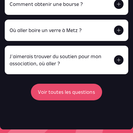
Comment obtenir une bourse ?
Retrouve tout ça en cliquant ici !
Où aller boire un verre à Metz ?
J'aimerais trouver du soutien pour mon
Retrouve toutes ces infos ici.
association, où aller ?
peux
retrouver ici
ici
Voir toutes les questions