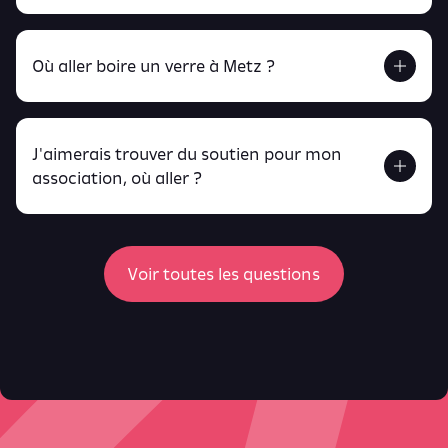
Retrouve tout ça en cliquant ici !
Où aller boire un verre à Metz ?
J'aimerais trouver du soutien pour mon
Retrouve toutes ces infos ici.
association, où aller ?
peux
retrouver ici
ici
Voir toutes les questions