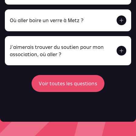
Retrouve tout ça en cliquant ici !
Où aller boire un verre à Metz ?
J'aimerais trouver du soutien pour mon
Retrouve toutes ces infos ici.
association, où aller ?
peux
retrouver ici
ici
Voir toutes les questions