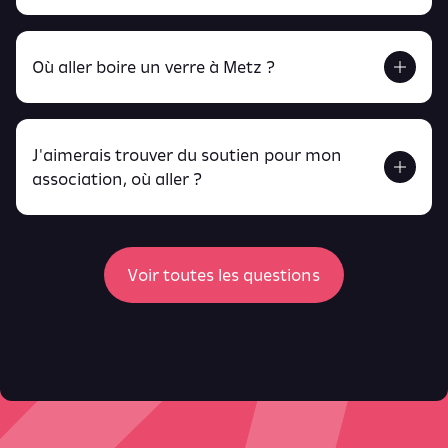
Retrouve tout ça en cliquant ici !
Où aller boire un verre à Metz ?
J'aimerais trouver du soutien pour mon
Retrouve toutes ces infos ici.
association, où aller ?
peux
retrouver ici
ici
Voir toutes les questions