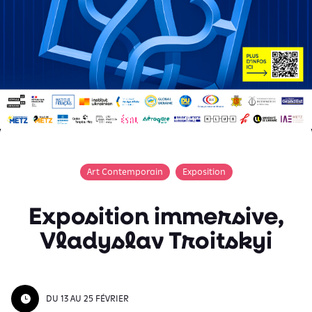
Art Contemporain
Exposition
Exposition immersive,
Vladyslav Troitskyi
DU 13 AU 25 FÉVRIER