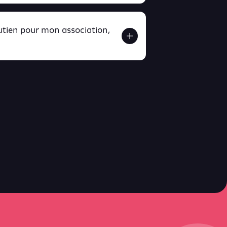
outien pour mon association,
ver ici
ici