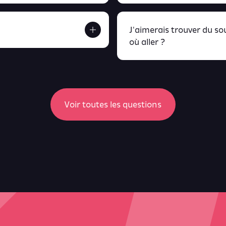
J'aimerais trouver du s
où aller ?
etrouve tout ça en
peux retrou
Voir toutes les questions