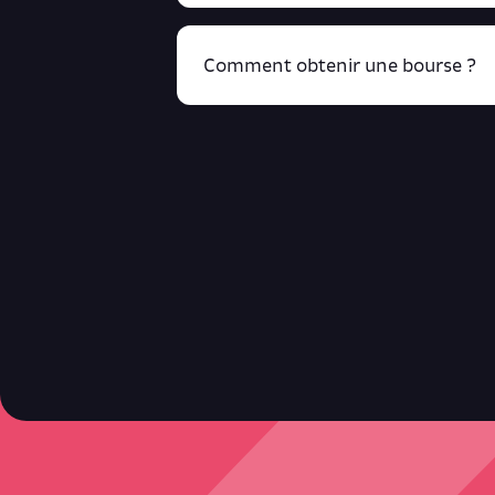
Comment obtenir une bourse ?
R
cliquant ici !
Retrouve toutes ces infos ici.