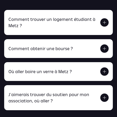
Comment trouver un logement étudiant à
Metz ?
Comment obtenir une bourse ?
Retrouve tout ça en cliquant ici !
Où aller boire un verre à Metz ?
J'aimerais trouver du soutien pour mon
Retrouve toutes ces infos ici.
association, où aller ?
peux
retrouver ici