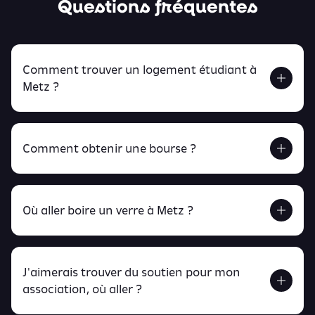
Questions fréquentes
Comment trouver un logement étudiant à
Metz ?
Comment obtenir une bourse ?
Retrouve tout ça en cliquant ici !
Où aller boire un verre à Metz ?
J'aimerais trouver du soutien pour mon
Retrouve toutes ces infos ici.
association, où aller ?
peux
retrouver ici