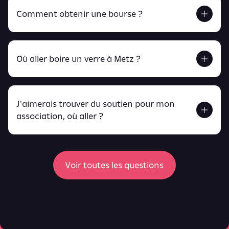
Comment obtenir une bourse ?
Retrouve tout ça en cliquant ici !
Où aller boire un verre à Metz ?
J'aimerais trouver du soutien pour mon
Retrouve toutes ces infos ici.
association, où aller ?
peux
retrouver ici
ici
Voir toutes les questions