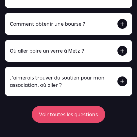
Comment obtenir une bourse ?
Retrouve tout ça en cliquant ici !
Où aller boire un verre à Metz ?
J'aimerais trouver du soutien pour mon
Retrouve toutes ces infos ici.
association, où aller ?
peux
retrouver ici
ici
Voir toutes les questions